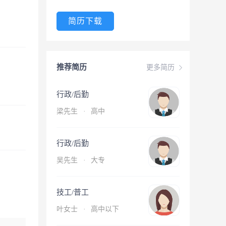
简历下载
推荐简历
更多简历
行政/后勤
梁先生
·
高中
行政/后勤
吴先生
·
大专
技工/普工
叶女士
·
高中以下