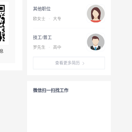
其他职位
欧女士
·
大专
技工/普工
罗先生
·
高中
息
查看更多简历
微信扫一扫找工作