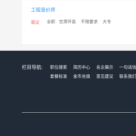
工程造价师
/
全职
/
甘肃环县
/
不限要求
/
大专
面议
栏目导航:
职位搜索
简历中心
名企展示
一句话
套餐标准
金币充值
意见建议
联系我