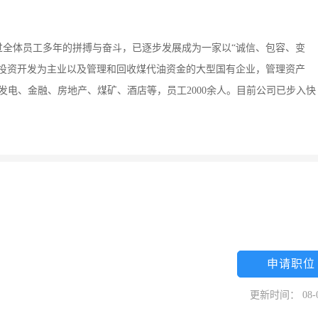
经过全体员工多年的拼搏与奋斗，已逐步发展成为一家以“诚信、包容、变
源投资开发为主业以及管理和回收煤代油资金的大型国有企业，管理资产
力发电、金融、房地产、煤矿、酒店等，员工2000余人。目前公司已步入快
申请职位
更新时间： 08-