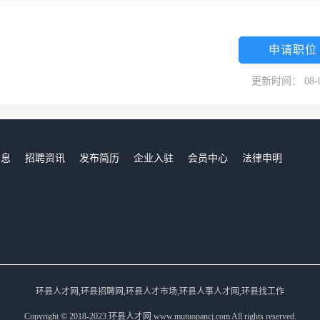
申请职位
更新时间： 08-
信息
招聘资讯
发布简历
企业入驻
会员中心
法律申明
们
环县人才网,环县招聘网,环县人才市场,环县人事人才网,环县找工作
Copyright © 2018-2023 环县人才网 www.mutuopancj.com All rights reserved.